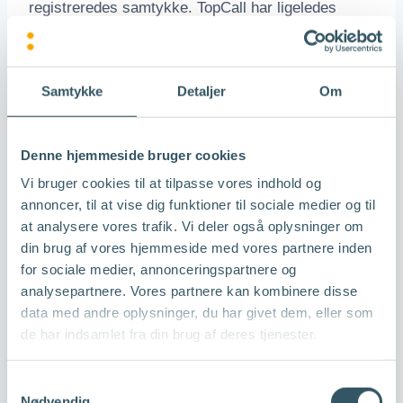
registreredes samtykke. TopCall har ligeledes
vurderet, at behovet for at kunne dokumentere en
samtales indhold overfor vores kunder, ikke kan
opfyldes på anden vis end ved optagelse af
Samtykke
Detaljer
Om
samtalen, uden betydelige praktiske
vanskeligheder og uden risiko for, at
dokumentation via fx telefonnotater, ikke er
Denne hjemmeside bruger cookies
tilstrækkeligt sikker.
Vi bruger cookies til at tilpasse vores indhold og
annoncer, til at vise dig funktioner til sociale medier og til
TopCall opbevarer som udgangspunkt optagne
at analysere vores trafik. Vi deler også oplysninger om
telefonopkald i op til tre måneder, hvorefter de
din brug af vores hjemmeside med vores partnere inden
slettes. Opkald, som har givet anledning til tvist,
for sociale medier, annonceringspartnere og
kan gemmes i længere tid, og vil blive slettet, når
analysepartnere. Vores partnere kan kombinere disse
data med andre oplysninger, du har givet dem, eller som
tvisten er løst.
de har indsamlet fra din brug af deres tjenester.
Hvornår og hvordan deler
Samtykkevalg
Nødvendig