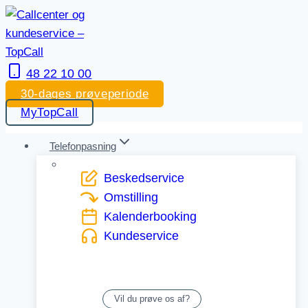
Skip
to
content
48 22 10 00
30-dages prøveperiode
MyTopCall
Telefonpasning
Beskedservice
Omstilling
Kalenderbooking
Kundeservice
Vil du prøve os af?