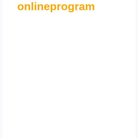
onlineprogram
Med vores populære, gratis onlineprogram
MyTopCall kan I via jeres helt eget
kontrolpanel følge med i, hvordan det går
med jeres telefonpasning hos os. Herunder: