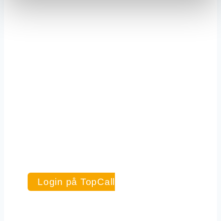
Udviklingen i opkaldene pr. dag hen
over en periode.
Login på TopCall