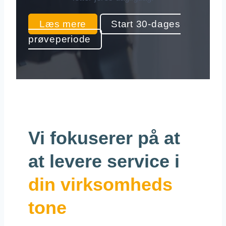
Læs mere
Start 30-dages
prøveperiode
Vi fokuserer på at
at levere service i
din virksomheds
tone