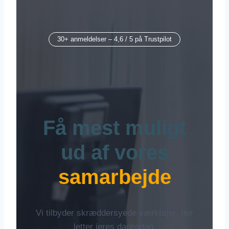
30+ anmeldelser – 4,6 / 5 på Trustpilot
Få mest muligt
ud af vores
samarbejde
Vi tilbyder skræddersyede værktøjer, der
letter jeres dagligdag.