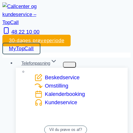
Skip
to
content
48 22 10 00
30-dages prøveperiode
MyTopCall
Telefonpasning
Beskedservice
Omstilling
Kalenderbooking
Kundeservice
Vil du prøve os af?